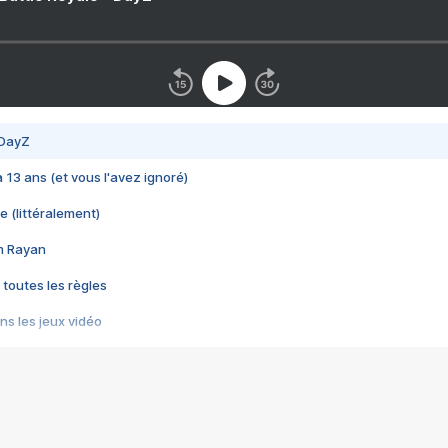
 DayZ
 a 13 ans (et vous l'avez ignoré)
e (littéralement)
im Rayan
 toutes les règles
s les jeux vidéo
us choquant de Rockstar ? - Le scandale BULLY
e plus moche de Steam
du RÊVE tourne au CAUCHEMAR