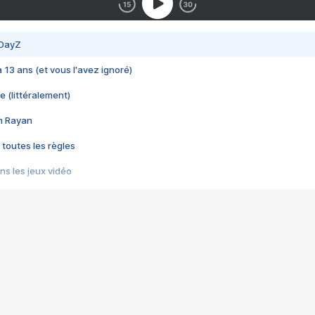
 DayZ
 a 13 ans (et vous l'avez ignoré)
e (littéralement)
im Rayan
 toutes les règles
s les jeux vidéo
us choquant de Rockstar ? - Le scandale BULLY
e plus moche de Steam
du RÊVE tourne au CAUCHEMAR
pendant 8 heures
it… à tort