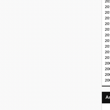
20
20
20
20
20
20
20
20
20
20
20
20
20
20
20