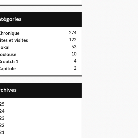
Catégories
274
hronique
122
ites et visites
53
okal
10
oulouse
4
routch 1
2
apitole
Archives
25
24
23
22
21