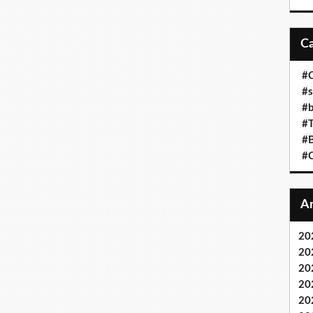
#C
#s
#b
#T
#B
#C
20
20
20
20
20