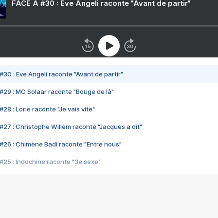
FACE A #30 : Eve Angeli raconte "Avant de partir"
#30 : Eve Angeli raconte "Avant de partir"
#29 : MC Solaar raconte "Bouge de là"
28 : Lorie raconte "Je vais vite"
#27 : Christophe Willem raconte "Jacques a dit"
#26 : Chimène Badi raconte "Entre nous"
#25 : Indochine raconte "3e sexe"
#24 : Zaho raconte "C'est chelou"
#23 : Patrick Bruel raconte "Au café des délices"
#22 : Kyo raconte "Le chemin"