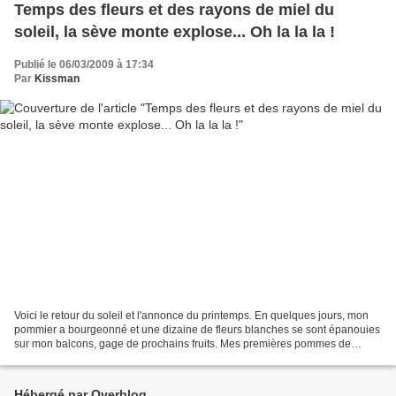
Temps des fleurs et des rayons de miel du
soleil, la sève monte explose... Oh la la la !
Publié le 06/03/2009 à 17:34
Par
Kissman
Voici le retour du soleil et l'annonce du printemps. En quelques jours, mon
pommier a bourgeonné et une dizaine de fleurs blanches se sont épanouies
sur mon balcons, gage de prochains fruits. Mes premières pommes de
balcon. Le pécher n'est pas en reste,...
Hébergé par Overblog