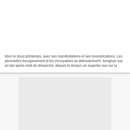
Voici le doux printemps, avec ses manifestations et ses revendications. Les
péronelles bourgeonnent et les incroyables se déboutonnent. Aurignac par
un bel après-midi de dimanche, depuis le donjon un superbe vue sur la
vallée et sa grotte préhistorique....