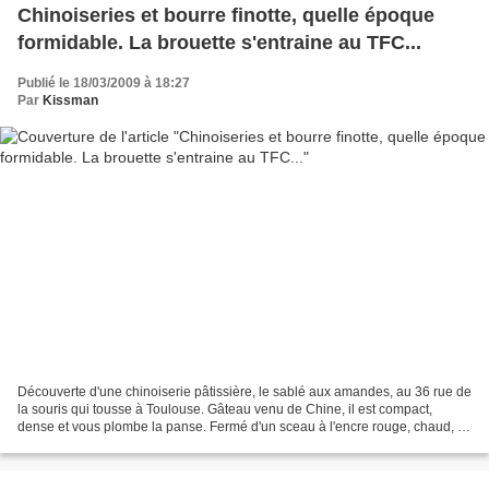
Chinoiseries et bourre finotte, quelle époque
formidable. La brouette s'entraine au TFC...
Publié le 18/03/2009 à 18:27
Par
Kissman
Découverte d'une chinoiserie pâtissière, le sablé aux amandes, au 36 rue de
la souris qui tousse à Toulouse. Gâteau venu de Chine, il est compact,
dense et vous plombe la panse. Fermé d'un sceau à l'encre rouge, chaud, il
vous cale le dentier, vous colmate...